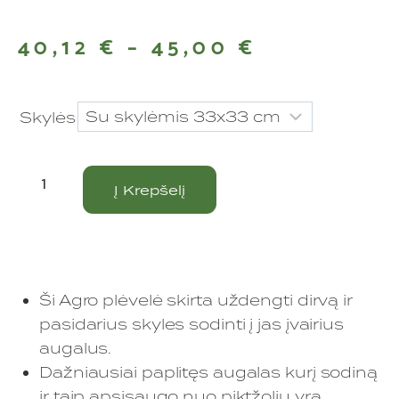
40,12
€
–
45,00
€
Skylės
Į Krepšelį
Ši Agro plėvelė skirta uždengti dirvą ir
pasidarius skyles sodinti į jas įvairius
augalus.
Dažniausiai paplitęs augalas kurį sodiną
ir taip apsisaugo nuo piktžolių yra