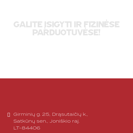
GALITE ĮSIGYTI IR FIZINĖSE
PARDUOTUVĖSE!
Girminių g. 25, Drąsutaičių k.,
Satkūnų sen., Joniškio raj.
LT-84406