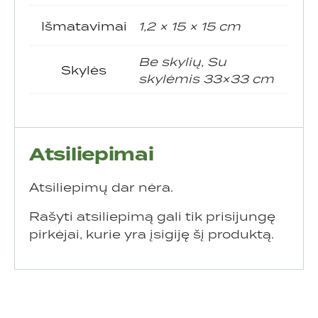
Išmatavimai
1,2 × 15 × 15 cm
Be skylių, Su
Skylės
skylėmis 33×33 cm
Atsiliepimai
Atsiliepimų dar nėra.
Rašyti atsiliepimą gali tik prisijungę
pirkėjai, kurie yra įsigiję šį produktą.