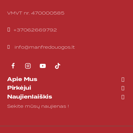
VMVT nr. 470000585
+37062669792
info@manfredouogos.lt
Apie Mus
Pirkėjui
Naujienlaiškis
Sekite mūsų naujienas !