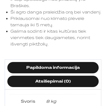
Braškės.
Ši agro danga praleidžia orą bei vandenį.
Priklausomai nuo klimato plėvelė
tarnauja iki 5 metų.
Galima sodinti ir kitas kultūras tiek
vienmetes tiek daugiametes, norint
išvengti piktžolių.
Papildoma informacija
Atsiliepimai (0)
Svoris
8 kg